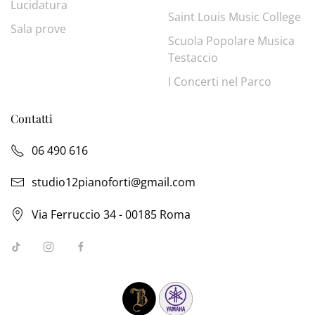
Lucidatura
Saint Louis Music College
Sala prove
Scuola Popolare Musica
Testaccio
I Concerti nel Parco
Contatti
06 490 616
studio12pianoforti@gmail.com
Via Ferruccio 34 - 00185 Roma