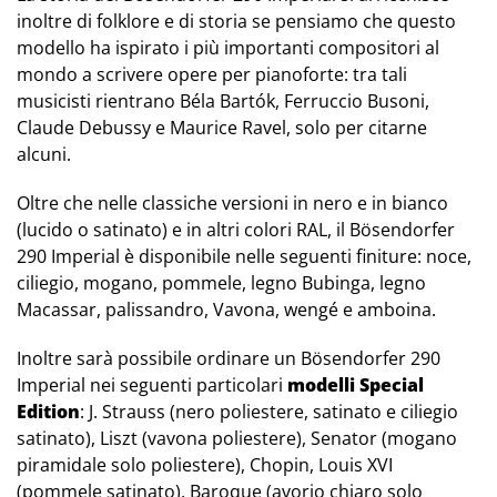
inoltre di folklore e di storia se pensiamo che questo
modello ha ispirato i più importanti compositori al
mondo a scrivere opere per pianoforte: tra tali
musicisti rientrano Béla Bartók, Ferruccio Busoni,
Claude Debussy e Maurice Ravel, solo per citarne
alcuni.
Oltre che nelle classiche versioni in nero e in bianco
(lucido o satinato) e in altri colori RAL, il Bösendorfer
290 Imperial è disponibile nelle seguenti finiture: noce,
ciliegio, mogano, pommele, legno Bubinga, legno
Macassar, palissandro, Vavona, wengé e amboina.
Inoltre sarà possibile ordinare un Bösendorfer 290
Imperial nei seguenti particolari
modelli Special
Edition
: J. Strauss (nero poliestere, satinato e ciliegio
satinato), Liszt (vavona poliestere), Senator (mogano
piramidale solo poliestere), Chopin, Louis XVI
(pommele satinato), Baroque (avorio chiaro solo