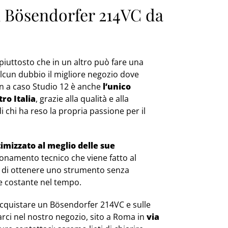
un Bösendorfer 214VC da
iuttosto che in un altro può fare una
cun dubbio il migliore negozio dove
on a caso Studio 12 è anche
l’unico
ro Italia
, grazie alla qualità e alla
di chi ha reso la propria passione per il
imizzato al meglio delle sue
zionamento tecnico che viene fatto al
e di ottenere uno strumento senza
 e costante nel tempo.
acquistare un Bösendorfer 214VC e sulle
varci nel nostro negozio, sito a Roma in
via