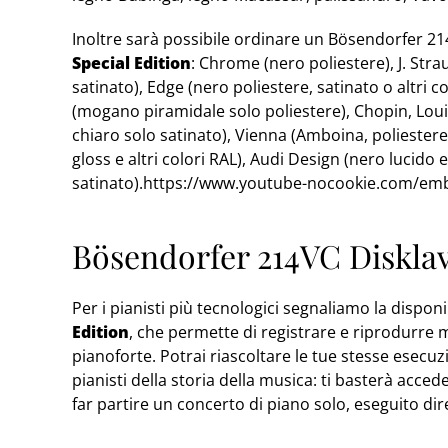
Inoltre sarà possibile ordinare un Bösendorfer 21
Special Edition
: Chrome (nero poliestere), J. Strau
satinato), Edge (nero poliestere, satinato o altri c
(mogano piramidale solo poliestere), Chopin, Lou
chiaro solo satinato), Vienna (Amboina, poliester
gloss e altri colori RAL), Audi Design (nero lucido e 
satinato).https://www.youtube-nocookie.com/
Bösendorfer 214VC Disklav
Per i pianisti più tecnologici segnaliamo la dispon
Edition
, che permette di registrare e riprodurre 
pianoforte. Potrai riascoltare le tue stesse esecuz
pianisti della storia della musica: ti basterà acced
far partire un concerto di piano solo, eseguito di