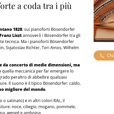
rte a coda tra i più
ontano 1828
: sui pianoforti Bösendorfer
Franz Liszt
annoverò i Bösendorfer tra gli
nte tecnica. Ma i pianoforti Bösendorfer
in, Svjatoslav Richter, Tori Amos, Wilhelm
Chi
le da concerto di medie dimensioni, ma
sa quella meccanica per far emergere lo
rado peraltro di abbellire qualsiasi
re. Il suono è il tipico Bösendorfer: caldo,
ono migliore del mondo
.
 o satinato) e in altri colori RAL, il
niture: noce, ciliegio, mogano, pommele,
ona, wengé e amboina.