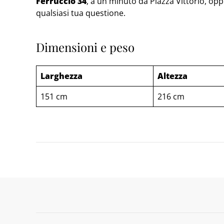
Ferruccio 34
, a un minuto da Piazza Vittorio, oppu
qualsiasi tua questione.
Dimensioni e peso
Larghezza
Altezza
151 cm
216 cm