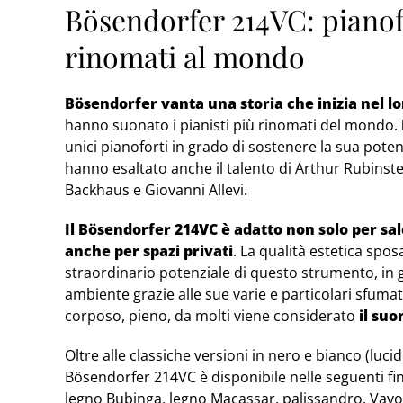
Bösendorfer 214VC: pianofo
rinomati al mondo
Bösendorfer vanta una storia che inizia nel l
hanno suonato i pianisti più rinomati del mondo.
unici pianoforti in grado di sostenere la sua pote
hanno esaltato anche il talento di Arthur Rubinste
Backhaus e Giovanni Allevi.
Il Bösendorfer
214VC è adatto non solo per sa
anche per spazi privati
. La qualità estetica spo
straordinario potenziale di questo strumento, in g
ambiente grazie alle sue varie e particolari sfumatu
corposo, pieno, da molti viene considerato
il su
Oltre alle classiche versioni in nero e bianco (lucido
Bösendorfer 214VC è disponibile nelle seguenti fi
legno Bubinga, legno Macassar, palissandro, Vav