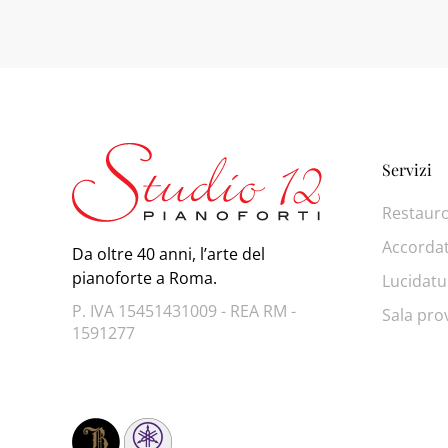
Servizi
Restaur
Accorda
Da oltre 40 anni, l’arte del
pianoforte a Roma.
Lucidatu
P. IVA 15451431009 - REA RM -
Sala pro
1591277