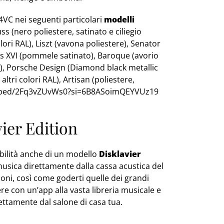
4VC nei seguenti particolari
modelli
ss (nero poliestere, satinato e ciliegio
olori RAL), Liszt (vavona poliestere), Senator
is XVI (pommele satinato), Baroque (avorio
e), Porsche Design (Diamond black metallic
altri colori RAL), Artisan (poliestere,
embed/2Fq3vZUvWs0?si=6B8ASoimQEYVUz19
ier Edition
ibilità anche di un modello
Disklavier
musica direttamente dalla cassa acustica del
ioni, così come goderti quelle dei grandi
ere con un’app alla vasta libreria musicale e
rettamente dal salone di casa tua.