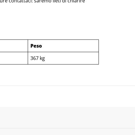
re contattaci: saremo lieti di chiarire
Peso
367 kg