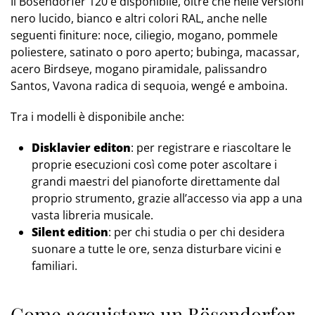
Il Bösendorfer 120 è disponibile, oltre che nelle versioni
nero lucido, bianco e altri colori RAL, anche nelle
seguenti finiture: noce, ciliegio, mogano, pommele
poliestere, satinato o poro aperto; bubinga, macassar,
acero Birdseye, mogano piramidale, palissandro
Santos, Vavona radica di sequoia, wengé e amboina.
Tra i modelli è disponibile anche:
Disklavier editon
: per registrare e riascoltare le
proprie esecuzioni così come poter ascoltare i
grandi maestri del pianoforte direttamente dal
proprio strumento, grazie all’accesso via app a una
vasta libreria musicale.
Silent edition
: per chi studia o per chi desidera
suonare a tutte le ore, senza disturbare vicini e
familiari.
Come acquistare un Bösendorfer