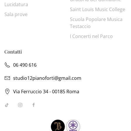
Lucidatura
Saint Louis Music College
Sala prove
Scuola Popolare Musica
Testaccio
I Concerti nel Parco
Contatti
06 490 616
studio12pianoforti@gmail.com
Via Ferruccio 34 - 00185 Roma