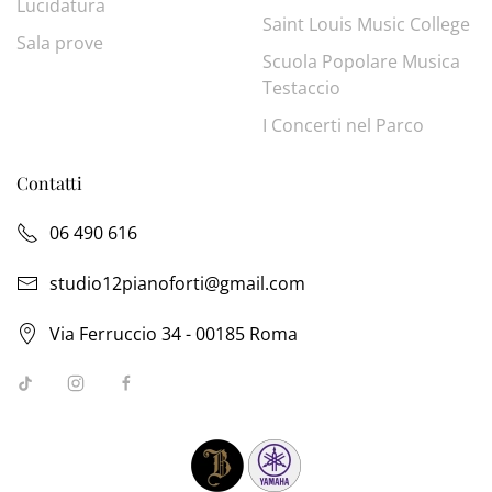
Lucidatura
Saint Louis Music College
Sala prove
Scuola Popolare Musica
Testaccio
I Concerti nel Parco
Contatti
06 490 616
studio12pianoforti@gmail.com
Via Ferruccio 34 - 00185 Roma