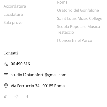
Roma
Accordatura
Oratorio del Gonfalone
Lucidatura
Saint Louis Music College
Sala prove
Scuola Popolare Musica
Testaccio
I Concerti nel Parco
Contatti
06 490 616
studio12pianoforti@gmail.com
Via Ferruccio 34 - 00185 Roma