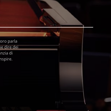
loro parla
he dire dei
nzia di
nspire.