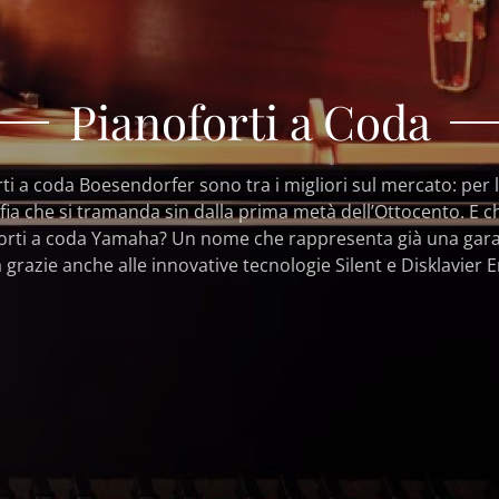
Pianoforti a Coda
rti a coda Boesendorfer sono tra i migliori sul mercato: per 
fia che si tramanda sin dalla prima metà dell’Ottocento. E c
orti a coda Yamaha? Un nome che rappresenta già una gara
à grazie anche alle innovative tecnologie Silent e Disklavier E