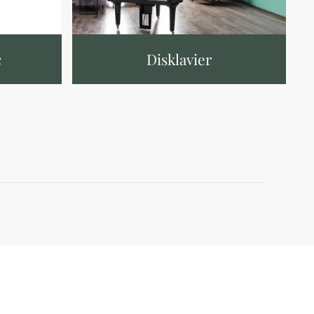
c
Disklavier
Contatti