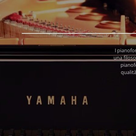
I pianofo
una filoso
pianof
qualit