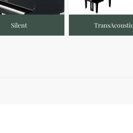
Silent
TransAcousti
Partner
Casa del Jazz