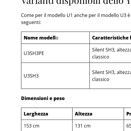
Come per il modello U1 anche per il modello U3 è d
seguenti:
Nome modell
o
Caratteristiche
Silent SH3, altez
U3SH3PE
classico
Silent SH3, altez
U3SH3
classico
Dimensioni e peso
Larghezza
Altezza
P
153 cm
131 cm
6