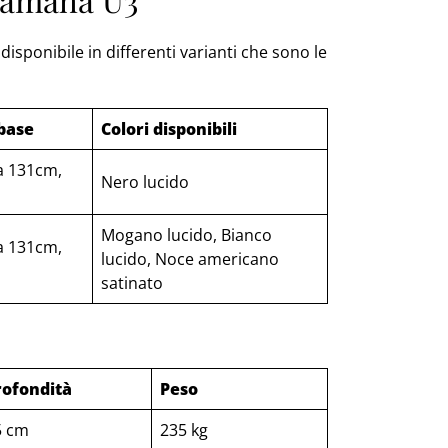
isponibile in differenti varianti che sono le
 base
Colori disponibili
za 131cm,
Nero lucido
Mogano lucido, Bianco
za 131cm,
lucido, Noce americano
satinato
rofondità
Peso
5 cm
235 kg