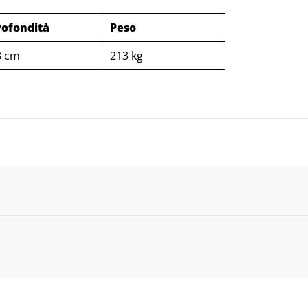
rofondità
Peso
8 cm
213 kg