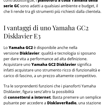
contraddistingue, i
pianoforti a coda Yamaha della
serie GC
sono adatti a qualsiasi ambiente e budget, il
che li rende tra gli strumenti più richiesti dalla clientela.
I vantaggi di uno Yamaha GC2
Disklavier E3
Lo
Yamaha GC2
è disponibile anche nella
versione
Disklavier
: qualità e tecnologia si sposano
per dare vita a performance ad alta definizione.
Acquistare uno
Yamaha GC2 Disklavier
significa
infatti acquistare uno strumento ricco di funzionalità e
carico di fascino, a un prezzo altamente competitivo.
Tra le sorprendenti funzioni che i pianoforti Yamaha
Disklavier, figura senz’altro la possibilità
di
connettersi a internet
. Basta premere un semplice
pulsante per accedere a
DisklaverRadio
, una stazione