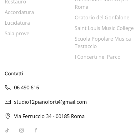
Restauro
Roma
Accordatura
Oratorio del Gonfalone
Lucidatura
Saint Louis Music College
Sala prove
Scuola Popolare Musica
Testaccio
I Concerti nel Parco
Contatti
06 490 616
studio12pianoforti@gmail.com
Via Ferruccio 34 - 00185 Roma