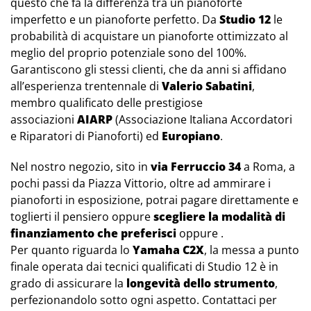
questo che fa la differenza tra un pianoforte
imperfetto e un pianoforte perfetto. Da
Studio 12
le
probabilità di acquistare un pianoforte ottimizzato al
meglio del proprio potenziale sono del 100%.
Garantiscono gli stessi clienti, che da anni si affidano
all’esperienza trentennale di
Valerio Sabatini
,
membro qualificato delle prestigiose
associazioni
AIARP
(Associazione Italiana Accordatori
e Riparatori di Pianoforti) ed
Europiano
.
Nel nostro negozio, sito in
via Ferruccio 34
a Roma, a
pochi passi da Piazza Vittorio, oltre ad ammirare i
pianoforti in esposizione, potrai pagare direttamente e
toglierti il pensiero oppure
scegliere la modalità di
finanziamento che preferisci
oppure .
Per quanto riguarda lo
Yamaha C2X
, la messa a punto
finale operata dai tecnici qualificati di Studio 12 è in
grado di assicurare la
longevità dello strumento
,
perfezionandolo sotto ogni aspetto. Contattaci per