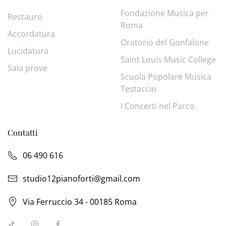
Fondazione Musica per
Restauro
Roma
Accordatura
Oratorio del Gonfalone
Lucidatura
Saint Louis Music College
Sala prove
Scuola Popolare Musica
Testaccio
I Concerti nel Parco
Contatti
06 490 616
studio12pianoforti@gmail.com
Via Ferruccio 34 - 00185 Roma