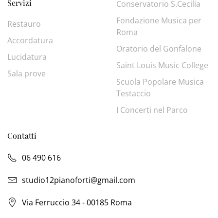
Servizi
Conservatorio S.Cecilia
Fondazione Musica per
Restauro
Roma
Accordatura
Oratorio del Gonfalone
Lucidatura
Saint Louis Music College
Sala prove
Scuola Popolare Musica
Testaccio
I Concerti nel Parco
Contatti
06 490 616
studio12pianoforti@gmail.com
Via Ferruccio 34 - 00185 Roma