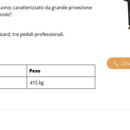
 suono; caratterizzato da grande proiezione
ondo”.
board, tre pedali professionali.
Chi
Peso
415 kg