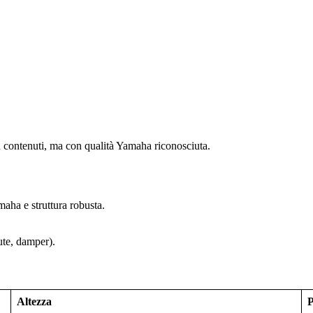
iù contenuti, ma con qualità Yamaha riconosciuta.
aha e struttura robusta.
mute, damper).
Altezza
P