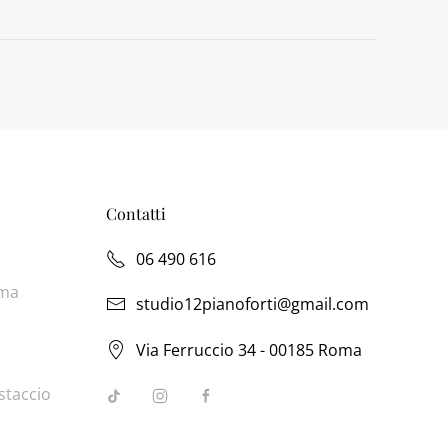
Contatti
06 490 616
oma
studio12pianoforti@gmail.com
Via Ferruccio 34 - 00185 Roma
staccio