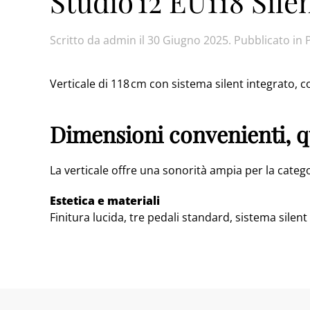
Studio 12 EU118 Sile
Scritto da
admin
il
30 Giugno 2025
. Pubblicato in
Verticale di 118 cm con sistema silent integrato, c
Dimensioni convenienti, qu
La verticale offre una sonorità ampia per la catego
Estetica e materiali
Finitura lucida, tre pedali standard, sistema silent 