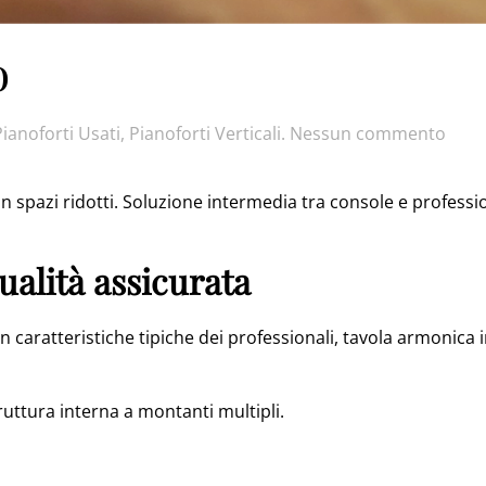
o
su
Pianoforti Usati
,
Pianoforti Verticali
.
Nessun commento
Stud
118
 in spazi ridotti. Soluzione intermedia tra console e professi
acus
alità assicurata
 caratteristiche tipiche dei professionali, tavola armonica
truttura interna a montanti multipli.