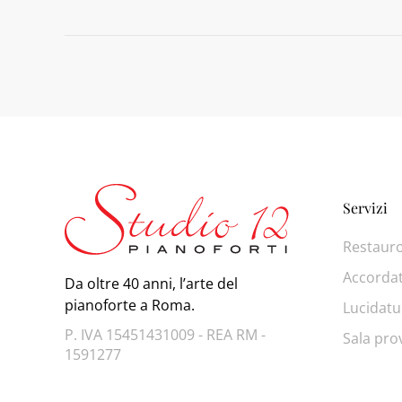
Servizi
Restaur
Accorda
Da oltre 40 anni, l’arte del
pianoforte a Roma.
Lucidatu
P. IVA 15451431009 - REA RM -
Sala pro
1591277