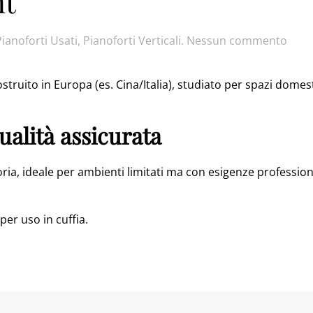
nt
su
Pianoforti Usati
,
Pianoforti Verticali
.
Nessun commento
Stud
EU1
ostruito in Europa (es. Cina/Italia), studiato per spazi domes
Silen
alità assicurata
ria, ideale per ambienti limitati ma con esigenze professiona
per uso in cuffia.