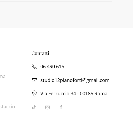
Contatti
06 490 616
oma
studio12pianoforti@gmail.com
Via Ferruccio 34 - 00185 Roma
staccio