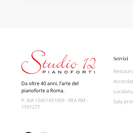
Servizi
Restaur
Accorda
Da oltre 40 anni, l’arte del
pianoforte a Roma.
Lucidatu
P. IVA 15451431009 - REA RM -
Sala pro
1591277