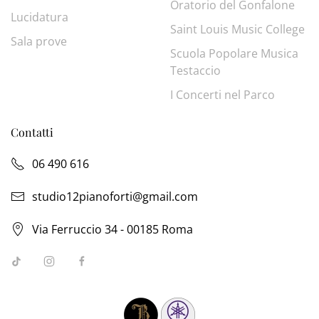
Oratorio del Gonfalone
Lucidatura
Saint Louis Music College
Sala prove
Scuola Popolare Musica
Testaccio
I Concerti nel Parco
Contatti
06 490 616
studio12pianoforti@gmail.com
Via Ferruccio 34 - 00185 Roma