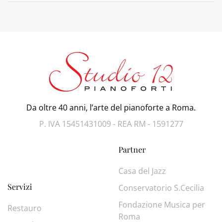
Da oltre 40 anni, l’arte del pianoforte a Roma.
P. IVA 15451431009 - REA RM - 1591277
Partner
Casa del Jazz
Servizi
Conservatorio S.Cecilia
Fondazione Musica per
Restauro
Roma