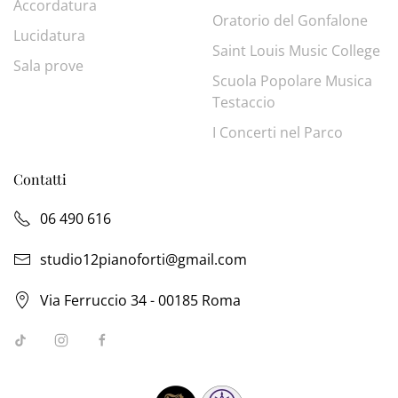
Accordatura
Oratorio del Gonfalone
Lucidatura
Saint Louis Music College
Sala prove
Scuola Popolare Musica
Testaccio
I Concerti nel Parco
Contatti
06 490 616
studio12pianoforti@gmail.com
Via Ferruccio 34 - 00185 Roma